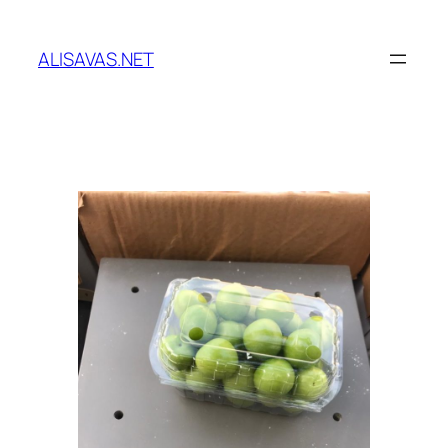
İçeriğe
geç
ALISAVAS.NET