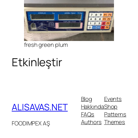
fresh green plum
Etkinleştir
Blog
Events
ALISAVAS.NET
Hakkında
Shop
FAQs
Patterns
Authors
Themes
FOODIMPEX AŞ